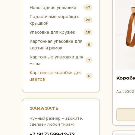
Новогодняя упаковка
47
Подарочные коробки с
22
крышкой
Упаковка для кружек
18
Картонная упаковка для
8
картин и рамок
Картонные упаковки для
7
мыла
Картонные коробки для
6
Коробк
цветов
Арт: 5302
ЗАКАЗАТЬ
Нужный размер — звоните,
сделаем любой тираж
+7 (917) 599-12-73