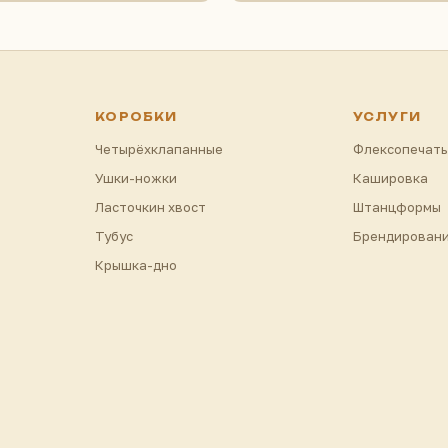
КОРОБКИ
УСЛУГИ
Четырёхклапанные
Флексопечать
Ушки-ножки
Кашировка
Ласточкин хвост
Штанцформы
Тубус
Брендирован
Крышка-дно