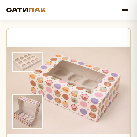
САТИ
ПАК