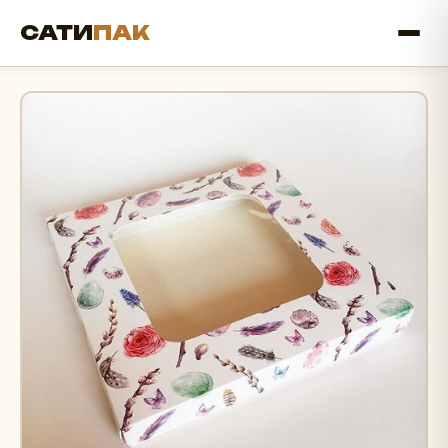
САТИ
ПАК