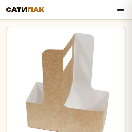
САТИ
ПАК